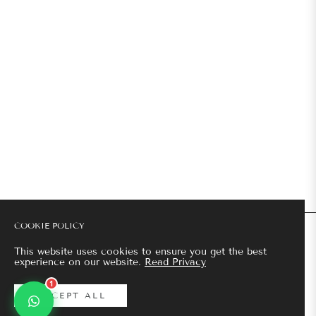
+33 7 74 15 15 15
contact@citronvertparis.fr
Tous nos tissus sont choisis avec soin.
Chaque modèle est unique
en fonction de chaque morphologie.
NAVIGATION
Discuter avec nous
Nous répondons en quelques
minutes.
LÉGALES
NEWSLETTER
COOKIE POLICY
This website uses cookies to ensure you get the best
experience on our website.
Read Privacy
Rechercher
Mentions légales
Confidentialité
1
ACCEPT ALL
Copyright © 2026 Réalisé par
Evensy Digital