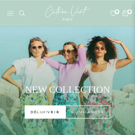
0
0
Navigation
Chario
NEW COLLECTION
MODEST SWIMWEAR
DÉCOUVRIR
COMMANDER
DÉCOUVRIR
COMMANDER