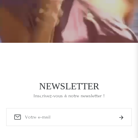
NEWSLETTER
Inscrivez-vous à notre newsletter !
Inscrivez-
vous
S'abonne
pour
les
dernières
nouvelles,